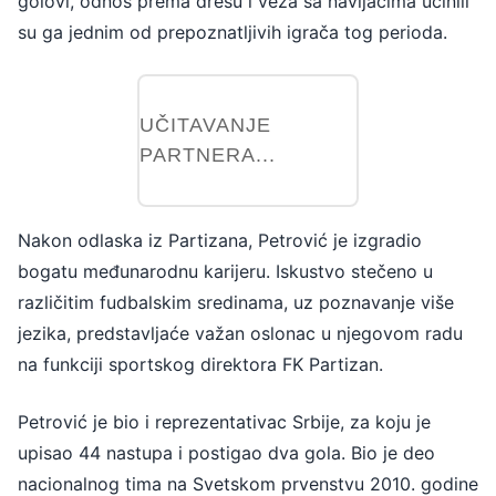
golovi, odnos prema dresu i veza sa navijačima učinili
su ga jednim od prepoznatljivih igrača tog perioda.
UČITAVANJE
PARTNERA...
Nakon odlaska iz Partizana, Petrović je izgradio
bogatu međunarodnu karijeru. Iskustvo stečeno u
različitim fudbalskim sredinama, uz poznavanje više
jezika, predstavljaće važan oslonac u njegovom radu
na funkciji sportskog direktora FK Partizan.
Petrović je bio i reprezentativac Srbije, za koju je
upisao 44 nastupa i postigao dva gola. Bio je deo
nacionalnog tima na Svetskom prvenstvu 2010. godine